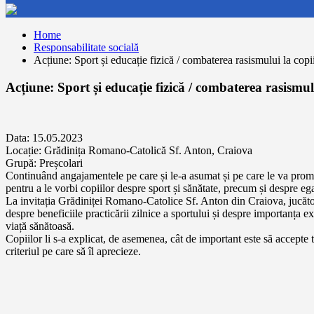
Home
Responsabilitate socială
Acțiune: Sport și educație fizică / combaterea rasismului la cop
Acțiune: Sport și educație fizică / combaterea rasismul
Data: 15.05.2023
Locație: Grădinița Romano-Catolică Sf. Anton, Craiova
Grupă: Preșcolari
Continuând angajamentele pe care și le-a asumat și pe care le va promov
pentru a le vorbi copiilor despre sport și sănătate, precum și despre ega
La invitația Grădiniței Romano-Catolice Sf. Anton din Craiova, jucător
despre beneficiile practicării zilnice a sportului și despre importanța ex
viață sănătoasă.
Copiilor li s-a explicat, de asemenea, cât de important este să accepte t
criteriul pe care să îl aprecieze.