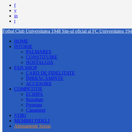
f
y
in
t
Fotbal Club Universitatea 1948
Site-ul oficial al FC Universitatea 19
HOME
ISTORIE
PALMARES
CONSTITUIRE
NOSTALGIA
FAN SHOP
CARD DE FIDELITATE
ÎMBRĂCĂMINTE
ACCESORII
COMPETITIE
ECHIPA
Rezultate
Program
Clasament
ȘTIRI
MEMBRI FIDELI
Abonamente Sezon