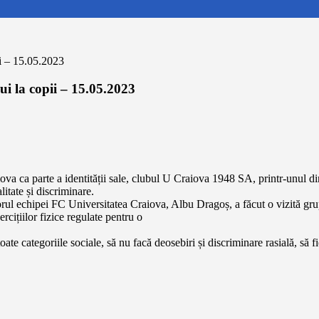
ii – 15.05.2023
ui la copii – 15.05.2023
a ca parte a identității sale, clubul U Craiova 1948 SA, printr-unul din 
litate și discriminare.
ul echipei FC Universitatea Craiova, Albu Dragoș, a făcut o vizită grupe
ercițiilor fizice regulate pentru o
oate categoriile sociale, să nu facă deosebiri și discriminare rasială, să 