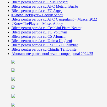
Bilete pentru partida cu CSM Focșani
Bilete pentru partida cu AFC Metalul Buzău
Bilete pentru partida cu FC Argeș
#KnowThePlayer – Codruț Sandu
Bilete pentru partida cu AFC Câmpulung – Muscel 2022
#KnowThePlayer – Moses Abbey
Bilete pentru partida cu Ceahlăul Piatra Neamț
Bilete pentru partida cu FC Voluntari
Bilete pentru partida cu CS Afumați
Bilete pentru partida cu Unirea Ungheni
Bilete pentru partida cu CSC 1599 Șelimbăr
Bilete pentru partida cu Chindia Târgoviște
Abonamente pentru noul sezon competițional 2024/25