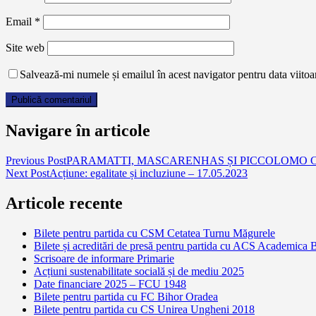
Email
*
Site web
Salvează-mi numele și emailul în acest navigator pentru data viito
Navigare în articole
Previous Post
PARAMATTI, MASCARENHAS ȘI PICCOLOMO C
Next Post
Acțiune: egalitate și incluziune – 17.05.2023
Articole recente
Bilete pentru partida cu CSM Cetatea Turnu Măgurele
Bilete și acreditări de presă pentru partida cu ACS Academica 
Scrisoare de informare Primarie
Acțiuni sustenabilitate socială și de mediu 2025
Date financiare 2025 – FCU 1948
Bilete pentru partida cu FC Bihor Oradea
Bilete pentru partida cu CS Unirea Ungheni 2018