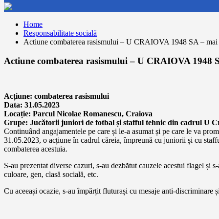
Home
Responsabilitate socială
Actiune combaterea rasismului – U CRAIOVA 1948 SA – mai
Actiune combaterea rasismului – U CRAIOVA 1948 
Acțiune: combaterea rasismului
Data: 31.05.2023
Locație: Parcul Nicolae Romanescu, Craiova
Grupe: Jucătorii juniori de fotbal și stafful tehnic din cadrul U
Continuând angajamentele pe care și le-a asumat și pe care le va promo
31.05.2023, o acțiune în cadrul căreia, împreună cu juniorii și cu staf
combaterea acestuia.
S-au prezentat diverse cazuri, s-au dezbătut cauzele acestui flagel și s
culoare, gen, clasă socială, etc.
Cu aceeași ocazie, s-au împărțit fluturași cu mesaje anti-discriminare și