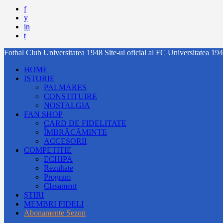
f
y
in
t
Fotbal Club Universitatea 1948
Site-ul oficial al FC Universitatea 19
HOME
ISTORIE
PALMARES
CONSTITUIRE
NOSTALGIA
FAN SHOP
CARD DE FIDELITATE
ÎMBRĂCĂMINTE
ACCESORII
COMPETITIE
ECHIPA
Rezultate
Program
Clasament
ȘTIRI
MEMBRI FIDELI
Abonamente Sezon