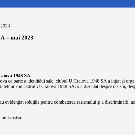
 2023
SA – mai 2023
 Craiova 1948 SA
va ca parte a identității sale, clubul U Craiova 1948 SA a ințiat și or
ful tehnic din cadrul U Craiova 1948 SA, s-a discutat despre rasism, des
-au evidențiat soluțiile pentru combaterea rasismului și a discriminării, 
 anti-rasism.