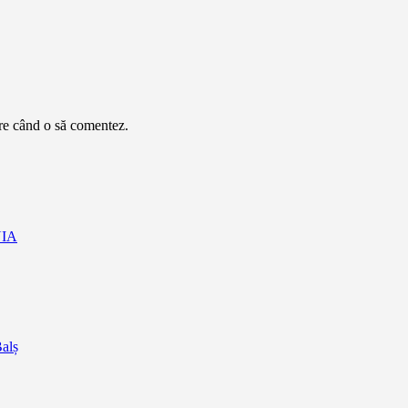
are când o să comentez.
NIA
Balș