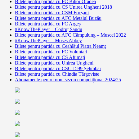
Bilete pentru partida cu FC Bihor Oradea
Bilete pentru partida cu CS Unirea Ungheni 2018
Bilete pentru partida cu CSM Focșani
Bilete pentru partida cu AFC Metalul Buzău
Bilete pentru partida cu FC Argeș
#KnowThePlayer – Codruț Sandu
Bilete pentru partida cu AFC Câmpulung – Muscel 2022
#KnowThePlayer – Moses Abbey
Bilete pentru partida cu Ceahlăul Piatra Neamț
Bilete pentru partida cu FC Voluntari
Bilete pentru partida cu CS Afumați
Bilete pentru partida cu Unirea Ungheni
Bilete pentru partida cu CSC 1599 Șelimbăr
Bilete pentru partida cu Chindia Târgoviște
Abonamente pentru noul sezon competițional 2024/25