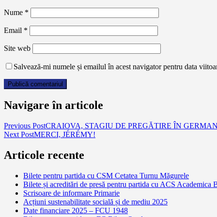
Nume
*
Email
*
Site web
Salvează-mi numele și emailul în acest navigator pentru data viito
Navigare în articole
Previous Post
CRAIOVA, STAGIU DE PREGĂTIRE ÎN GERMA
Next Post
MERCI, JÉRÉMY!
Articole recente
Bilete pentru partida cu CSM Cetatea Turnu Măgurele
Bilete și acreditări de presă pentru partida cu ACS Academica 
Scrisoare de informare Primarie
Acțiuni sustenabilitate socială și de mediu 2025
Date financiare 2025 – FCU 1948