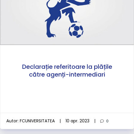
Declarație referitoare la plățile
către agenți-intermediari
Autor:
FCUNIVERSITATEA
|
10 apr. 2023
|
0